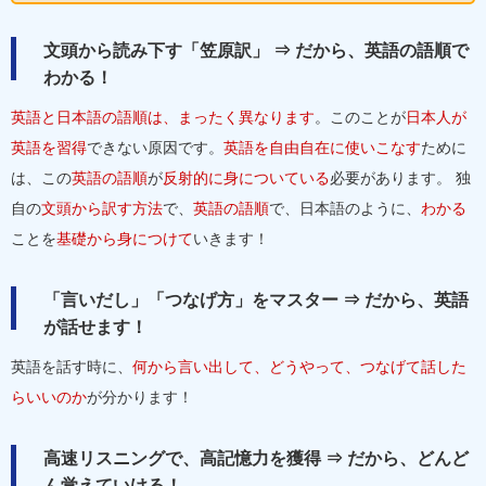
文頭から読み下す「笠原訳」 ⇒ だから、英語の語順で
わかる！
英語と日本語の語順は、まったく異なります
。このことが
日本人が
英語を習得
できない原因です。
英語を自由自在に使いこなす
ために
は、この
英語の語順
が
反射的に身についている
必要があります。 独
自の
文頭から訳す方法
で、
英語の語順
で、日本語のように、
わかる
ことを
基礎から身につけて
いきます！
「言いだし」「つなげ方」をマスター ⇒ だから、英語
が話せます！
英語を話す時に、
何から言い出して、どうやって、つなげて話した
らいいのか
が分かります！
高速リスニングで、高記憶力を獲得 ⇒ だから、どんど
ん覚えていける！