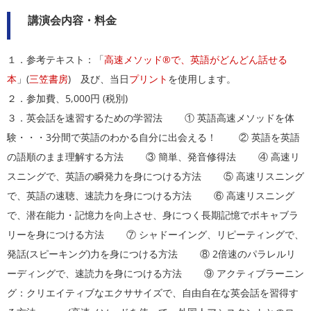
講演会内容・料金
１．参考テキスト：「
高速メソッド®で、英語がどんどん話せる
本
」(
三笠書房
) 及び、当日
プリント
を使用します。
２．参加費、5,000円 (税別)
３．英会話を速習するための学習法 ① 英語高速メソッドを体
験・・・3分間で英語のわかる自分に出会える！ ② 英語を英語
の語順のまま理解する方法 ③ 簡単、発音修得法 ④ 高速リ
スニングで、英語の瞬発力を身につける方法 ⑤ 高速リスニング
で、英語の速聴、速読力を身につける方法 ⑥ 高速リスニング
で、潜在能力・記憶力を向上させ、身につく長期記憶でボキャブラ
リーを身につける方法 ⑦ シャドーイング、リピーティングで、
発話(スピーキング)力を身につける方法 ⑧ 2倍速のパラレルリ
ーディングで、速読力を身につける方法 ⑨ アクティブラーニン
グ：クリエイティブなエクササイズで、自由自在な英会話を習得す