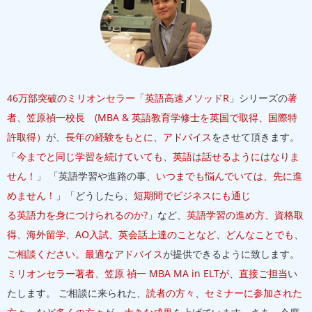
46万部突破のミリオンセラー
「
英語高速メソッドR
」シリーズの
著
者
、
笠原禎一校長 (MBA & 英語教育学修士を英国で取得、国際特
許取得）
が、
長年の経験をもとに
、
アドバイス
をさせて頂きます。
「
今までと同じ学習を続けていても、英語は話せるようにはなりま
せん！
」 「英語学習や進路の事、
いつまでも悩んでいては、先に進
めません！
」「どうしたら、
短期間でビジネスにも通じ
る英語力を身につけられるのか?
」など、
英語学習の進め方、資格取
得、海外留学、AO入試、英会話上達のことなど、どんなことでも
、
ご相談ください。最適なアドバイス
が提供できるように致します。
ミリオンセラー著者、笠原 禎一 MBA MA in ELTが、直接ご担当
い
たします。 ご相談に来られた、
読者の方々
、
セミナーに参加された