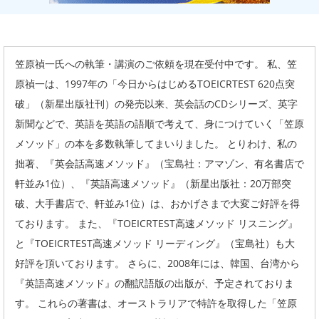
笠原禎一氏への執筆・講演のご依頼を現在受付中です。 私、笠
原禎一は、1997年の「今日からはじめるTOEICRTEST 620点突
破」（新星出版社刊）の発売以来、英会話のCDシリーズ、英字
新聞などで、英語を英語の語順で考えて、身につけていく「笠原
メソッド」の本を多数執筆してまいりました。 とりわけ、私の
拙著、『英会話高速メソッド』（宝島社：アマゾン、有名書店で
軒並み1位）、『英語高速メソッド』（新星出版社：20万部突
破、大手書店で、軒並み1位）は、おかげさまで大変ご好評を得
ております。 また、『TOEICRTEST高速メソッド リスニング』
と『TOEICRTEST高速メソッド リーディング』（宝島社）も大
好評を頂いております。 さらに、2008年には、韓国、台湾から
『英語高速メソッド』の翻訳語版の出版が、予定されておりま
す。 これらの著書は、オーストラリアで特許を取得した「笠原