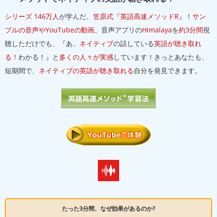
シリーズ 146万人
が学んだ、
笠原式『英語高速メソッドR』
！
サン
プルの音声やYouTubeの動画
、音声アプリの
Himalaya
を
約3分間
視
聴しただけでも、『あ、
ネイティブ
の話している
英語が聴き取れ
る！
わかる！』と
多くの人々が実感
しています！きっとあなたも、
短期間で、
ネイティブの英語が聴き取れる
自分を発見できます。
たった3分間、なぜ効果があるのか?