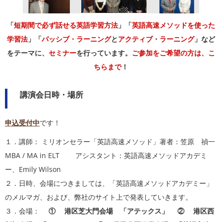
「
短期間で必ず話せる英語学習方法
」「
英語高速メソッドを使った
学習法
」「
パッシブ・ラーニング
と
アクティブ
・
ラーニング
」など
をテーマに、
セミナー
を行っています。
ご参加をご希望の方は、こ
ちらまで
！
講演会日時・場所
申込受付中
です！
１．講師： ミリオンセラー「英語高速メソッド」著者：笠原 禎一
MBA / MA in ELT アシスタント：英語高速メソッドアカデミ
ー、Emily Wilson
２．日時、会場につきましては、「英語高速メソッドアカデミー」
のメルマガ、および、弊社のサイト上で発表していきます。
３．会場：
① 港区芝大門会場 「アテックス」 ② 港区西