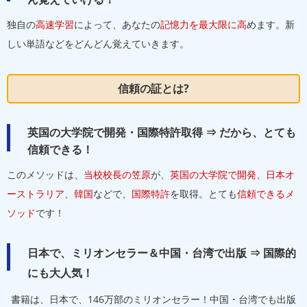
独自の
高速学習
によって、あなたの
記憶力を最大限に高
めます。新
しい単語などをどんどん覚えていきます。
信頼の証とは?
英国の大学院で開発・国際特許取得 ⇒ だから、とても
信頼できる！
このメソッドは、
当校校長の笠原
が、
英国の大学院で開発
、
日本オ
ーストラリア
、
韓国
などで、
国際特許
を取得。とても
信頼できるメ
ソッド
です！
日本で、ミリオンセラー＆中国・台湾で出版 ⇒ 国際的
にも大人気！
書籍は、日本で、146万部のミリオンセラー！中国・台湾でも出版