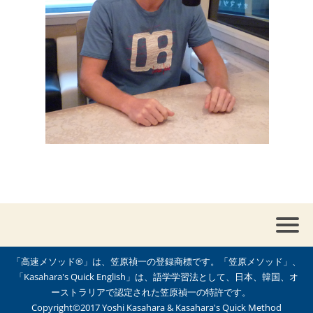
「高速メソッド®」は、笠原禎一の登録商標です。「笠原メソッド」、
「Kasahara's Quick English」は、語学学習法として、日本、韓国、オ
ーストラリアで認定された笠原禎一の特許です。
Copyright©2017 Yoshi Kasahara & Kasahara's Quick Method